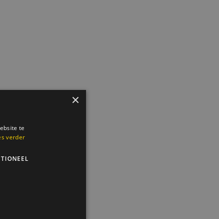
×
ebsite te
es verder
TIONEEL