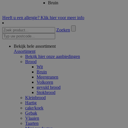
Bruin
Heeft u een allergie? Klik hier voor meer info
Zoeken
Bekijk hele assortiment
Assortiment
Bekijk hier onze aanbiedingen
Brood
Wit
Bruin
Meergranen
Volkoren
gevuld brood
Stokbrood
Kleinbrood
Hartig
cake/koek
Gebak
Vlaaien
Taarten