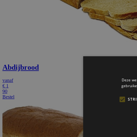
Abdijbrood
Deze web
vanaf
€
1
gebruike
90
Bestel
STR