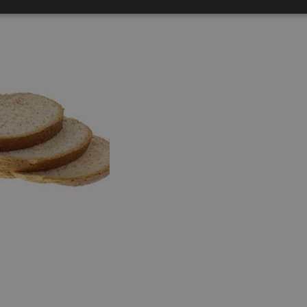
Strikt noodzakelijk
Prestatie
Targeting
Functioneel
s maken de kernfunctionaliteiten van de website mogelijk, zoals gebruikersaanmelding
n gebruikt zonder de strikt noodzakelijke cookies.
nbieder /
Vervaldatum
Omschrijving
omein
Sessie
Algemene platform-sessiecookie, gebruikt door we
crosoft
Microsoft .NET-technologieën. Wordt gebruikt om
rporation
gebruikerssessie op de server te onderhouden.
bshop.bakkerij-
aanen.nl
3 maanden
Deze cookie wordt gebruikt door de Cookie-Script
okieScript
cookievoorkeuren van bezoekers te onthouden. De
bshop.bakkerij-
Cookie-Script.com is noodzakelijk om correct te we
aanen.nl