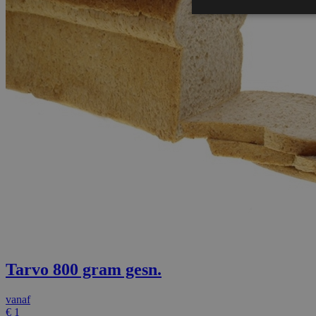
Strikt noodzakelijke cookie
website kan niet goed worde
Aa
Naam
D
ASP.NET_SessionId
Mi
Co
we
sw
CookieScriptConsent
Co
we
sw
Tarvo 800 gram gesn.
vanaf
€
1