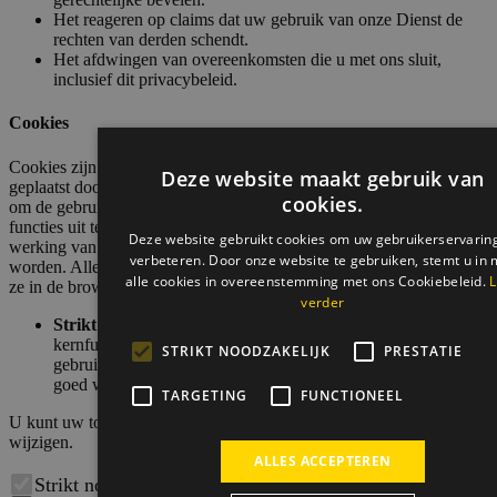
Het reageren op claims dat uw gebruik van onze Dienst de
rechten van derden schendt.
Het afdwingen van overeenkomsten die u met ons sluit,
inclusief dit privacybeleid.
Cookies
Cookies zijn kleine tekstbestanden die op uw computer worden
geplaatst door websites die u bezoekt. Websites gebruiken cookies
om de gebruikers te helpen om efficiënt te navigeren en bepaalde
functies uit te voeren. Cookies die noodzakelijk zijn voor de goede
werking van de website mogen zonder uw toestemming geplaatst
worden. Alle andere cookies moeten worden goedgekeurd voordat
ze in de browser kunnen worden geplaatst.
Strikt noodzakelijk.
Strikt noodzakelijke cookies maken de
kernfunctionaliteiten van de website mogelijk, zoals
gebruikersaanmelding en accountbeheer. De website kan niet
goed worden gebruikt zonder de strikt noodzakelijke cookies.
U kunt uw toestemming voor het gebruik van cookies hieronder
wijzigen.
Strikt noodzakelijk
Prestatie
Targeting