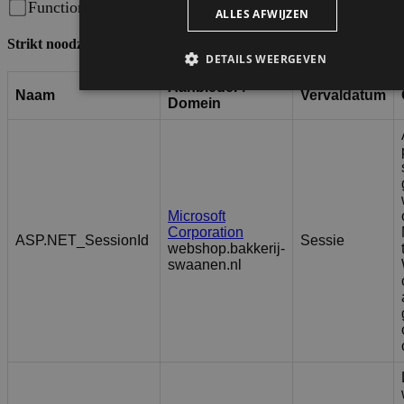
Functioneel
Opslaan
Strikt noodzakelijk
Aanbieder /
Naam
Vervaldatum
Domein
Microsoft
Corporation
ASP.NET_SessionId
Sessie
webshop.bakkerij-
swaanen.nl