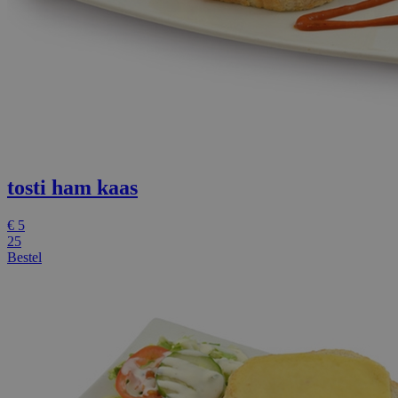
tosti ham kaas
€
5
25
Bestel