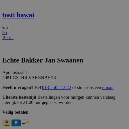
tosti hawai
€
5
95
Bestel
CookieScriptConsent
3 maanden
CookieScript
webshop.bakkerij-
swaanen.nl
Echte Bakker Jan Swaanen
Apollostraat 1
5081 GS HILVARENBEEK
Heeft u vragen?
Bel
013 - 505 13 22
of stuur ons een
e-mail
.
Uiterste besteltijd
Bestellingen voor morgen kunnen vandaag
uiterlijk tot 21:00 uur geplaatst worden.
Veilig betalen