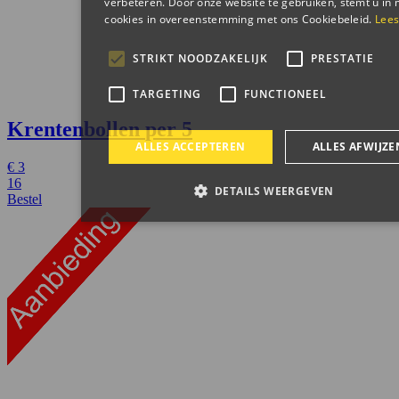
Krentenbollen
per 5
€
3
16
Bestel