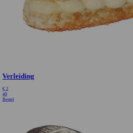
Verleiding
€
2
40
Bestel