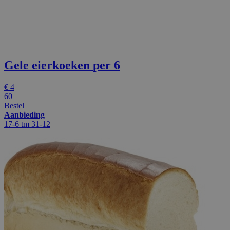
Gele eierkoeken
per 6
€
4
60
Bestel
Aanbieding
17-6 tm 31-12