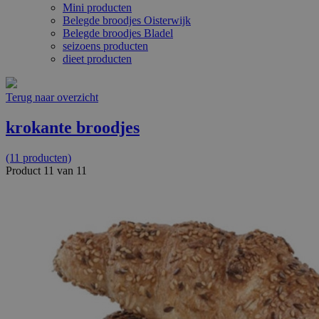
Mini producten
Belegde broodjes Oisterwijk
Belegde broodjes Bladel
seizoens producten
dieet producten
Terug naar overzicht
krokante broodjes
(11 producten)
Product 11 van 11