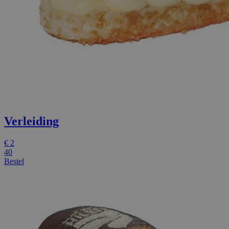
Verleiding
€
2
40
Bestel