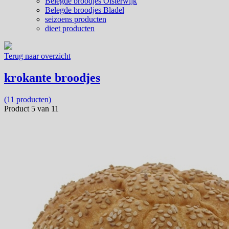
Belegde broodjes Oisterwijk
Belegde broodjes Bladel
seizoens producten
dieet producten
Terug naar overzicht
krokante broodjes
(11 producten)
Product 5 van 11